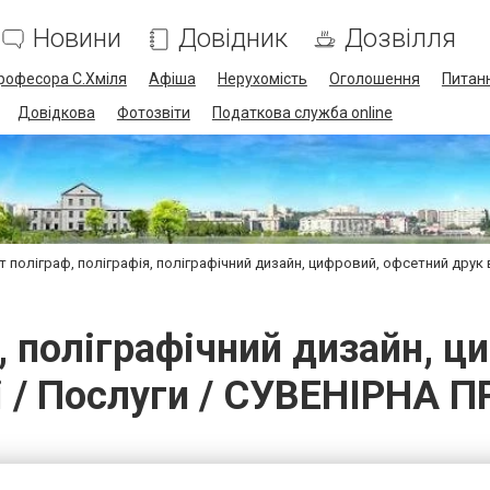
Новини
Довідник
Дозвілля
професора С.Хміля
Афіша
Нерухомість
Оголошення
Питанн
Довідкова
Фотозвіти
Податкова служба online
т поліграф, поліграфія, поліграфічний дизайн, цифровий, офсетний друк 
я, поліграфічний дизайн, ц
і / Послуги / СУВЕНІРНА 