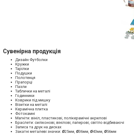
Сувенірна продукція
Дизайн Футболки
Кружки
Тарілки
Подушки
Полотенця
Прапорці
Пазли
Таблички на металі
Годинники
Коврики під мишку
Візитки на металі
Керамічна плитка
Фотокамні
Магніти: вініл, пластикові, полікерамічні акрилові
Браслети: силіконові, вінілові, паперові, світло відбиваючі
Записа та друк на дисках
Закатні металеві значки:
Ø
25мм,
Ø
36мм,
Ø
43мм,
Ø
56мм